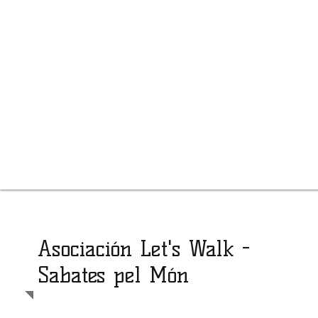
Asociación
Let's Walk -
Sabates pel Món
La asociación Let's Walk - Sabates pel Món nace con la