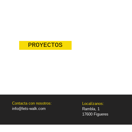
voluntad de asumir un papel responsable y activo en
nuestra sociedad, dando una segunda oportunidad a
aquel calzado que queda en estoc, sin salida, mediante
su donación a los grupos sociales más desfavorecidos
en nuestro país y en el mundo.
PROYECTOS
Contacta con nosotros:
Localízanos:
info@lets-walk.com
Rambla, 1
17600 Figueres