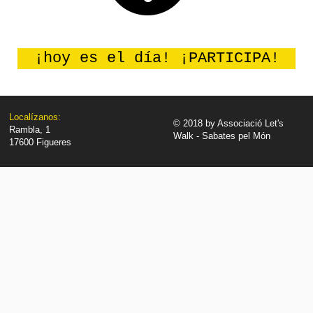
¡hoy es el día! ¡PARTICIPA!
Localízanos:
© 2018 by
Associació Let's
Rambla, 1
Walk - Sabates pel Món
17600 Figueres