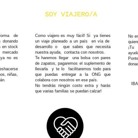
SOY VIAJERO/A
forma de
Como viajero es muy fácil! Si ya tienes
No er
s donando
un viaje planeado a un país en vía de
quie
s en stock
desarrollo o que sabes que necesita
¡Tu 
l mercado
nuestra ayuda, contacta con nosotros.
ayud
 ya no es
Te haremos llegar una bolsa con pares
Ponte
de zapatos, pagaremos el suplemento de
donac
eshacerse
llevarla y te lo facilitaremos todo para
os, niñas,
que puedas entregar a la ONG que
án.
colabora con nosotros en ese país.
IBA
No tendrás ningún costo extra y harás
que varias familias se puedan calzar!