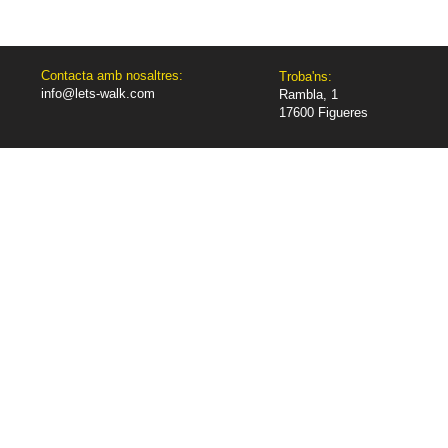
Contacta amb nosaltres:
Troba'ns:
info@lets-walk.com
Rambla, 1
17600 Figueres